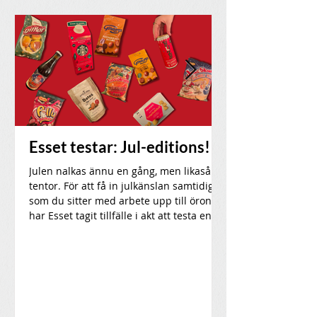
Esset testar: Jul-editions!
Julen nalkas ännu en gång, men likaså
tentor. För att få in julkänslan samtidigt
som du sitter med arbete upp till öronen
har Esset tagit tillfälle i akt att testa en
mängd julsnacks och dryck för att pigga
upp i vintermörkret. Vad är värt att köpa
eller är smakerna bara företagen som
försöker casha in på dina
julklappspengar?!