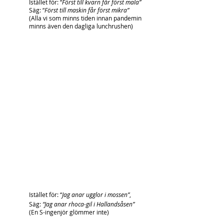
Istället för: “
Först till kvarn får först mala”
Säg: “
Först till maskin får först mikra”
(Alla vi som minns tiden innan pandemin 
minns även den dagliga lunchrushen)
Istället för: “
Jag anar ugglor i mossen”
,
Säg: 
“Jag anar rhoca-gil i Hallandsåsen”
(En S-ingenjör glömmer inte)