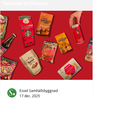
Senaste artiklarna
Esset Samhällsbyggnad
17 dec. 2025
Esset testar: Jul-editions!
Julen nalkas ännu en gång, men likaså
tentor. För att få in julkänslan samtidigt
som du sitter med arbete upp till öronen