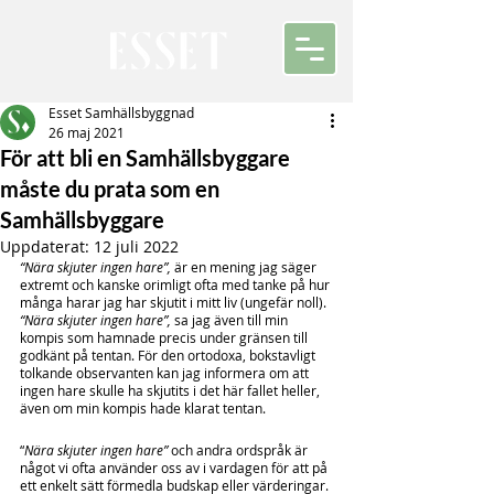
Esset Samhällsbyggnad
26 maj 2021
För att bli en Samhällsbyggare
måste du prata som en
Samhällsbyggare
Uppdaterat:
12 juli 2022
“Nära skjuter ingen hare”, 
är en mening jag säger 
extremt och kanske orimligt ofta med tanke på hur 
många harar jag har skjutit i mitt liv (ungefär noll). 
“Nära skjuter ingen hare”, 
sa jag även till min 
kompis som hamnade precis under gränsen till 
godkänt på tentan. För den ortodoxa, bokstavligt 
tolkande observanten kan jag informera om att 
ingen hare skulle ha skjutits i det här fallet heller, 
även om min kompis hade klarat tentan. 
“
Nära skjuter ingen hare”
 och andra ordspråk är 
något vi ofta använder oss av i vardagen för att på 
ett enkelt sätt förmedla budskap eller värderingar. 