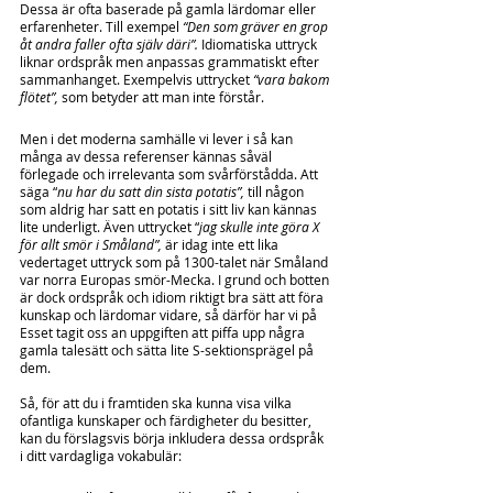
Dessa är ofta baserade på gamla lärdomar eller 
erfarenheter. Till exempel 
“Den som gräver en grop 
åt andra faller ofta själv däri”.
 Idiomatiska uttryck 
liknar ordspråk men anpassas grammatiskt efter 
sammanhanget. Exempelvis uttrycket 
“vara bakom 
flötet”,
 som betyder att man inte förstår.
Men i det moderna samhälle vi lever i så kan 
många av dessa referenser kännas såväl 
förlegade och irrelevanta som svårförstådda. Att 
säga “
nu har du satt din sista potatis”, 
till någon 
som aldrig har satt en potatis i sitt liv kan kännas 
lite underligt. Även uttrycket “
jag skulle inte göra X 
för allt smör i Småland”,
 är idag inte ett lika 
vedertaget uttryck som på 1300-talet när Småland 
var norra Europas smör-Mecka. I grund och botten 
är dock ordspråk och idiom riktigt bra sätt att föra 
kunskap och lärdomar vidare, så därför har vi på 
Esset tagit oss an uppgiften att piffa upp några 
gamla talesätt och sätta lite S-sektionsprägel på 
dem.
Så, för att du i framtiden ska kunna visa vilka 
ofantliga kunskaper och färdigheter du besitter,  
kan du förslagsvis börja inkludera dessa ordspråk 
i ditt vardagliga vokabulär: