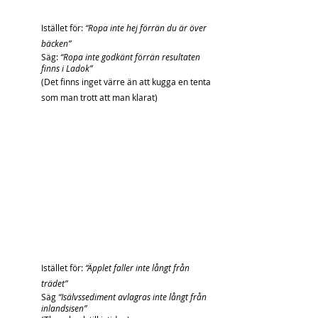
Istället för: 
“Ropa inte hej förrän du är över 
bäcken”
Säg: 
“Ropa inte godkänt förrän resultaten 
finns i Ladok”
(Det finns inget värre än att kugga en tenta 
som man trott att man klarat)
Istället för: 
“Äpplet faller inte långt från 
trädet”
Säg 
“Isälvssediment avlagras inte långt från 
inlandsisen”