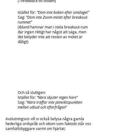
(Throwback till istiden)
Istället för: 
“Döm inte boken efter omslaget”
Säg: 
“Döm inte Zoom-mötet efter breakout-
rummet”
(Ibland hamnar man i stela breakout-rum 
där ingen riktigt har något att säga, men 
det betyder inte att resten av mötet är 
dåligt)
Och så slutligen:
Istället för: 
“Nära skjuter ingen hare”
Säg: 
“Nära träffar inte jämviktspunkten 
mellan utbud och efterfrågan
”
Avslutningsvis vill vi också belysa några gamla 
hederliga ordspråk och idiom som faktiskt står oss 
samhällsbyggare varmt om hjärtat: