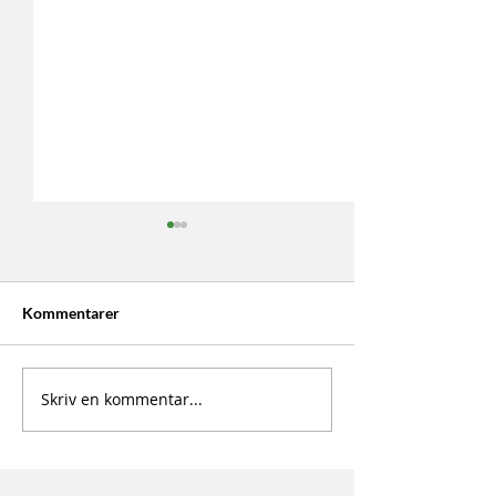
Kommentarer
SM1 Recap
Ordförande har 
Skriv en kommentar...