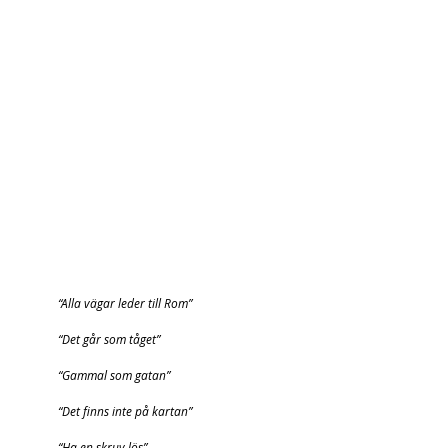
“Alla vägar leder till Rom”
“Det går som tåget”
“Gammal som gatan”
“Det finns inte på kartan”
“Ha en skruv lös”